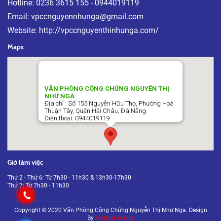
Hotline: 0236 3615 155 - 0944019119
Email: vpccnguyennhunga@gmail.com
Website: http://vpccnguyenthinhunga.com/
Maps
VĂN PHÒNG CÔNG CHỨNG NGUYỄN THỊ
NHƯ NGA
Địa chỉ : Số 155 Nguyễn Hữu Thọ, Phường Hoà
Thuận Tây, Quận Hải Châu, Đà Nẵng
Điện thoại: 0944019119
Giờ làm việc
Thứ 2 - Thứ 6: Từ 7h30 - 11h30 & 13h30-17h30
Thứ 7: Từ 7h30 - 11h30
Copyright © 2020 Văn Phòng Công Chứng Nguyễn Thị Như Nga. Design
By
Vietstar Media