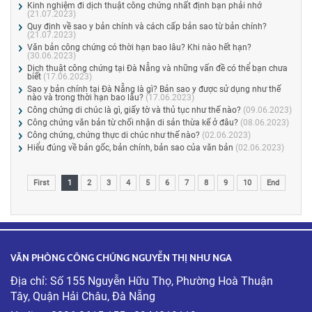
Kinh nghiệm đi dịch thuật công chứng nhất định bạn phải nhớ
(21.07.2023)
Quy định về sao y bản chính và cách cấp bản sao từ bản chính?
(21.07.2023)
Văn bản công chứng có thời hạn bao lâu? Khi nào hết hạn?
(30.06.2023)
Dịch thuật công chứng tại Đà Nẵng và những vấn đề có thể bạn chưa
biết
(17.06.2023)
Sao y bản chính tại Đà Nẵng là gì? Bản sao y được sử dụng như thế
nào và trong thời hạn bao lâu?
(17.06.2023)
Công chứng di chúc là gì, giấy tờ và thủ tục như thế nào?
(09.06.2023)
Công chứng văn bản từ chối nhận di sản thừa kế ở đâu?
(08.06.2023)
Công chứng, chứng thực di chúc như thế nào?
(02.06.2023)
Hiểu đúng về bản gốc, bản chính, bản sao của văn bản
(02.06.2023)
First
1
2
3
4
5
6
7
8
9
10
End
VĂN PHÒNG CÔNG CHỨNG NGUYỄN THỊ NHƯ NGA
Địa chỉ: Số 155 Nguyễn Hữu Thọ, Phường Hoà Thuận
Tây, Quận Hải Châu, Đà Nẵng