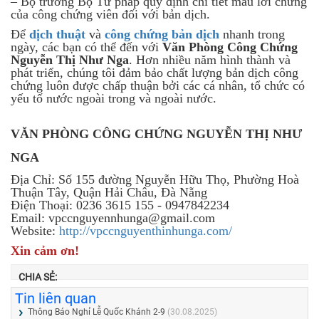
– Bộ trưởng Bộ Tư pháp quy định chi tiết mẫu lời chứng
của công chứng viên đối với bản dịch.
Để
dịch thuật
và
công chứng bản dịch
nhanh trong
ngày, các bạn có thể đến với
Văn Phòng Công Chứng
Nguyễn Thị Như Nga
. Hơn nhiều năm hình thành và
phát triển, chúng tôi đảm bảo chất lượng bản dịch công
chứng luôn được chấp thuận bởi các cá nhân, tổ chức có
yếu tố nước ngoài trong và ngoài nước.
VĂN PHÒNG CÔNG CHỨNG NGUYỄN THỊ NHƯ
NGA
Địa Chỉ: Số 155 đường Nguyễn Hữu Thọ, Phường Hoà
Thuận Tây, Quận Hải Châu, Đà Nẵng
Điện Thoại: 0236 3615 155 - 0947842234
Email: vpccnguyennhunga@gmail.com
Website:
http://vpccnguyenthinhunga.com/
Xin cảm ơn!
CHIA SẺ:
Tin liên quan
Thông Báo Nghỉ Lễ Quốc Khánh 2-9
(30.08.2025)