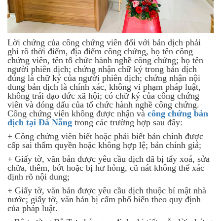
Lời chứng của công chứng viên đối với bản dịch phải
ghi rõ thời điểm, địa điểm công chứng, họ tên công
chứng viên, tên tổ chức hành nghề công chứng; họ tên
người phiên dịch; chứng nhận chữ ký trong bản dịch
đúng là chữ ký của người phiên dịch; chứng nhận nội
dung bản dịch là chính xác, không vi phạm pháp luật,
không trái đạo đức xã hội; có chữ ký của công chứng
viên và đóng dấu của tổ chức hành nghề công chứng.
Công chứng viên không được nhận và
công chứng bản
dịch tại Đà Nẵng
trong các trường hợp sau đây:
+ Công chứng viên biết hoặc phải biết bản chính được
cấp sai thẩm quyền hoặc không hợp lệ; bản chính giả;
+ Giấy tờ, văn bản được yêu cầu dịch đã bị tẩy xoá, sửa
chữa, thêm, bớt hoặc bị hư hỏng, cũ nát không thể xác
định rõ nội dung;
+ Giấy tờ, văn bản được yêu cầu dịch thuộc bí mật nhà
nước; giấy tờ, văn bản bị cấm phổ biến theo quy định
của pháp luật.